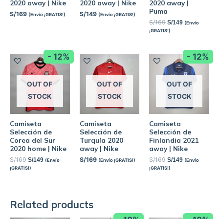
2020 away | Nike
2020 away | Nike
2020 away |
Puma
S/
169
S/
149
(Envío ¡GRATIS!)
(Envío ¡GRATIS!)
S/
169
S/
149
(Envío
¡GRATIS!)
- 12%
- 12%
OUT OF
OUT OF
OUT OF
STOCK
STOCK
STOCK
Camiseta
Camiseta
Camiseta
Selección de
Selección de
Selección de
Corea del Sur
Turquía 2020
Finlandia 2021
2020 home | Nike
away | Nike
away | Nike
S/
169
S/
169
S/
169
S/
149
S/
149
(Envío
(Envío ¡GRATIS!)
(Envío
¡GRATIS!)
¡GRATIS!)
Related products