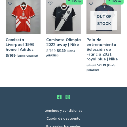
- 18%
- 18%
OUT OF
STOCK
Camiseta
Camiseta Olimpia
Polo de
Liverpool 1993
2022 away | Nike
entrenamiento
home | Adidas
Selección de
S/
169
S/
139
(Envío
Francia 2021
S/
169
¡GRATIS!)
(Envío ¡GRATIS!)
royal blue | Nike
S/
169
S/
139
(Envío
¡GRATIS!)
términos y condiciones
Cupón de descuento
Preguntas frecuentes