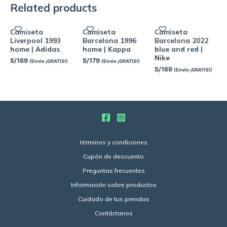
Related products
Camiseta
Camiseta
Camiseta
Liverpool 1993
Barcelona 1996
Barcelona 2022
home | Adidas
home | Kappa
blue and red |
Nike
S/
169
S/
179
(Envío ¡GRATIS!)
(Envío ¡GRATIS!)
S/
169
(Envío ¡GRATIS!)
términos y condiciones
Cupón de descuento
Preguntas frecuentes
Información sobre productos
Cuidado de tus prendas
Contáctanos