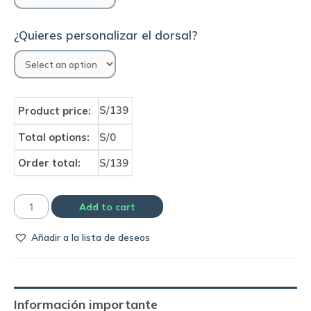
¿Quieres personalizar el dorsal?
S/139
Product price:
Total options:
S/0
Order total:
S/139
Camiseta
Add to cart
Selección
Añadir a la lista de deseos
de
Italia
2012
home
Información importante
|