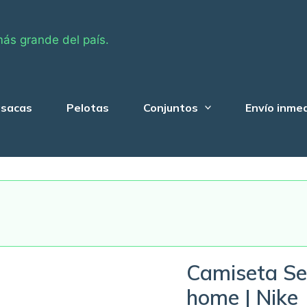
más grande del país.
sacas
Pelotas
Conjuntos
Envío inme
Camiseta Sel
home | Nike