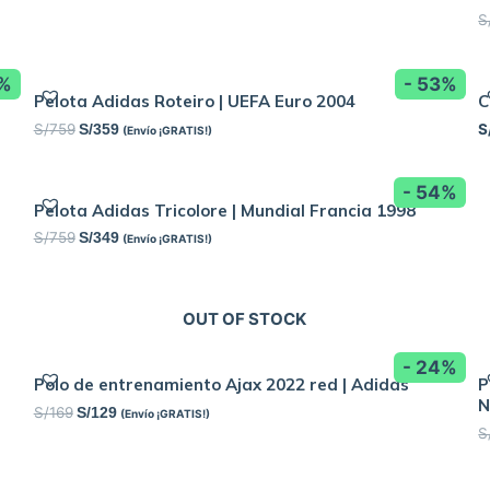
S
2%
- 53%
Pelota Adidas Roteiro | UEFA Euro 2004
C
S/
759
S
S/
359
(Envío ¡GRATIS!)
- 54%
Pelota Adidas Tricolore | Mundial Francia 1998
S/
759
S/
349
(Envío ¡GRATIS!)
OUT OF STOCK
- 24%
Polo de entrenamiento Ajax 2022 red | Adidas
P
N
S/
169
S/
129
(Envío ¡GRATIS!)
S