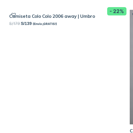
- 22%
Camiseta Colo Colo 2006 away | Umbro
S/
179
S/
139
(Envío ¡GRATIS!)
C