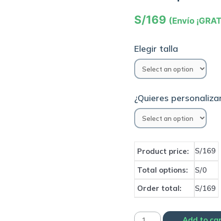
S/
169
(Envío ¡GRAT
Elegir talla
¿Quieres personalizar
S/169
Product price:
Total options:
S/0
Order total:
S/169
Camiseta
Add to ca