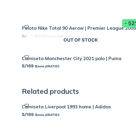
- 5
Pelota Nike Total 90 Aerow | Premier League 2005
S/
659
S/
319
(Envío ¡GRATIS!)
OUT OF STOCK
Camiseta Manchester City 2021 polo | Puma
S/
169
(Envío ¡GRATIS!)
Related products
Camiseta Liverpool 1993 home | Adidas
S/
169
(Envío ¡GRATIS!)