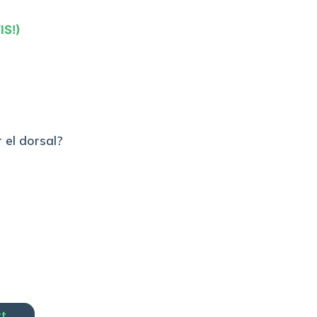
IS!)
 el dorsal?
rt