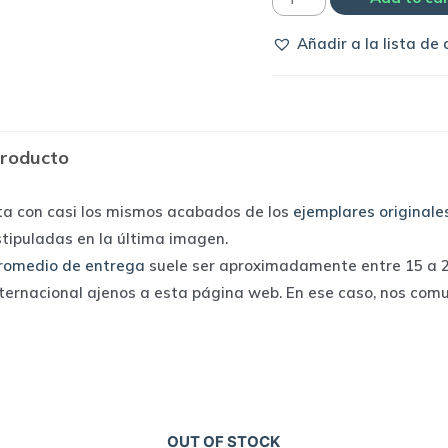
Selección
Añadir a la lista de
de
Italia
1996
home
producto
|
Nike
ta con casi los mismos acabados de los
ejemplares originale
quantity
stipuladas en la última imagen.
romedio de entrega
suele ser aproximadamente entre 15 a 25
nternacional ajenos a esta página web. En ese caso, nos com
OUT OF STOCK