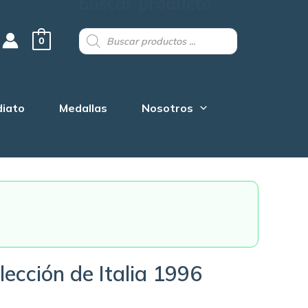
buscar producto
Products
search
0
diato
Medallas
Nosotros
ección de Italia 1996