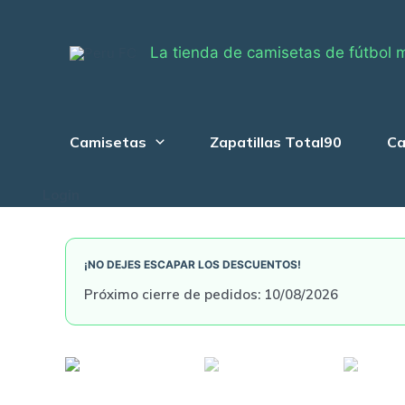
Skip
to
La tienda de camisetas de fútbol 
content
Camisetas
Zapatillas Total90
Ca
Login
¡NO DEJES ESCAPAR LOS DESCUENTOS!
Próximo cierre de pedidos: 10/08/2026