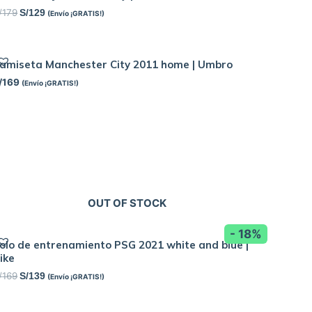
/
179
S/
129
(Envío ¡GRATIS!)
amiseta Manchester City 2011 home | Umbro
/
169
(Envío ¡GRATIS!)
OUT OF STOCK
- 18%
olo de entrenamiento PSG 2021 white and blue |
ike
/
169
S/
139
(Envío ¡GRATIS!)