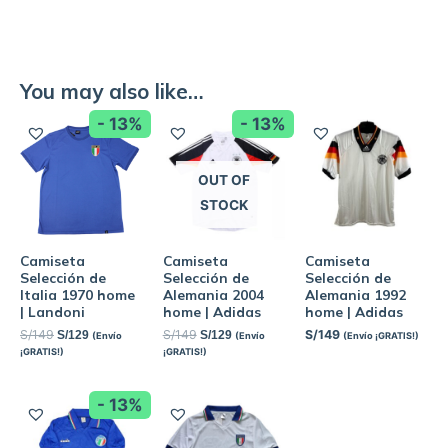
You may also like…
- 13%
- 13%
OUT OF
STOCK
Camiseta
Camiseta
Camiseta
Selección de
Selección de
Selección de
Italia 1970 home
Alemania 2004
Alemania 1992
| Landoni
home | Adidas
home | Adidas
S/
149
S/
149
S/
149
S/
129
S/
129
(Envío
(Envío
(Envío ¡GRATIS!)
¡GRATIS!)
¡GRATIS!)
- 13%