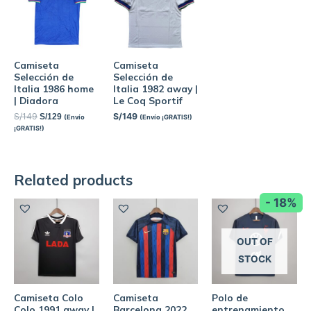
Camiseta
Camiseta
Selección de
Selección de
Italia 1986 home
Italia 1982 away |
| Diadora
Le Coq Sportif
S/
149
S/
149
S/
129
(Envío
(Envío ¡GRATIS!)
¡GRATIS!)
Related products
- 18%
OUT OF
STOCK
Camiseta Colo
Camiseta
Polo de
Colo 1991 away |
Barcelona 2022
entrenamiento