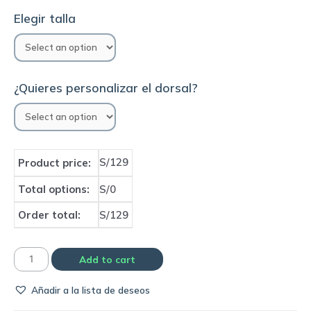
Elegir talla
¿Quieres personalizar el dorsal?
S/129
Product price:
Total options:
S/0
Order total:
S/129
Camiseta
Add to cart
Selección
Añadir a la lista de deseos
de
Italia