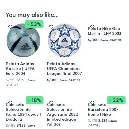
You may also like…
- 53%
Pelota Nike Geo
Merlin | LFP 2003
S/
359
(Envío ¡GRATIS!)
Pelota Adidas
Pelota Adidas
Roteiro | UEFA
UEFA Champions
Euro 2004
League final 2007
S/
759
S/
359
S/
359
(Envío
(Envío ¡GRATIS!)
¡GRATIS!)
- 18%
- 22%
Camiseta
Camiseta
Camiseta
Selección de
Selección de
Barcelona 2007
Italia 1994 away |
Argentina 2022
home | Nike
Diadora
limited edition |
S/
179
S/
139
(Envío
Adidas
S/
169
S/
139
¡GRATIS!)
(Envío