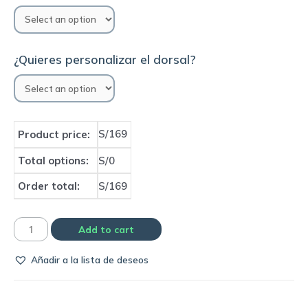
¿Quieres personalizar el dorsal?
S/169
Product price:
Total options:
S/0
Order total:
S/169
Camiseta
Add to cart
Selección
Añadir a la lista de deseos
de
Inglaterra
1996