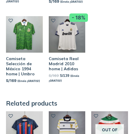
S/
169
¡GRATIS!)
(Envío ¡GRATIS!)
- 18%
Camiseta
Camiseta Real
Selección de
Madrid 2010
México 1994
home | Adidas
home | Umbro
S/
169
S/
139
(Envío
S/
169
¡GRATIS!)
(Envío ¡GRATIS!)
Related products
OUT OF