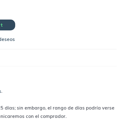
rt
 deseos
s
.
 días; sin embargo, el rango de días podría verse
unicaremos con el comprador.