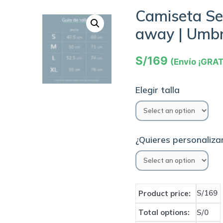
Camiseta Sel
away | Umb
S/
169
(Envío ¡GRAT
Elegir talla
¿Quieres personalizar
S/169
Product price:
Total options:
S/0