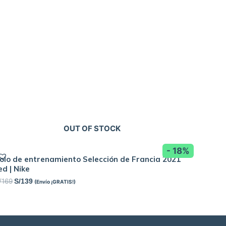
OUT OF STOCK
- 18%
olo de entrenamiento Selección de Francia 2021
ed | Nike
/
169
S/
139
(Envío ¡GRATIS!)