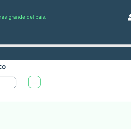
más grande del país.
to
0
Main
Menu