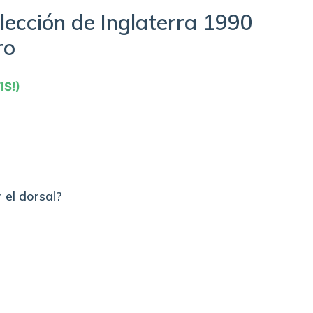
ección de Inglaterra 1990
ro
IS!)
 el dorsal?