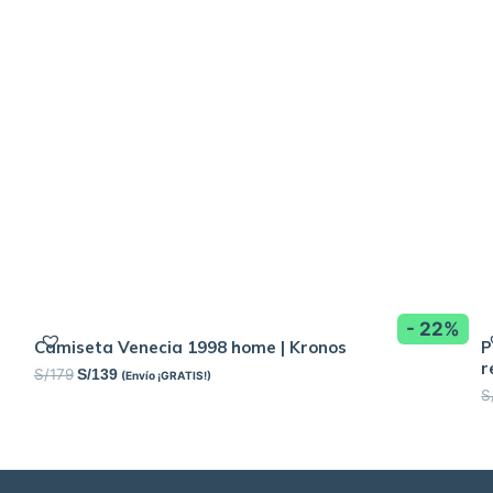
- 22%
Camiseta Venecia 1998 home | Kronos
P
r
S/
179
S/
139
(Envío ¡GRATIS!)
S