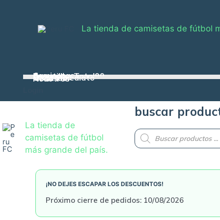
Skip
to
La tienda de camisetas de fútbol 
content
Camisetas
Zapatillas Total90
Casacas
Pelotas
Conjuntos
Envío inmediato
Medallas
Nosotros
Login
buscar produc
La tienda de
Products
camisetas de fútbol
search
más grande del país.
¡NO DEJES ESCAPAR LOS DESCUENTOS!
Próximo cierre de pedidos: 10/08/2026