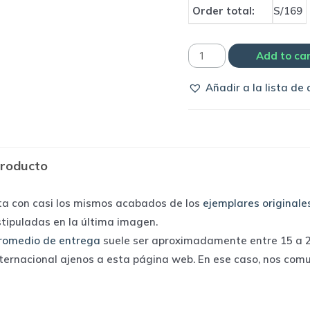
Order total:
S/169
Camiseta
Add to ca
Selección
Añadir a la lista de
de
Inglaterra
1990
away
producto
|
Umbro
ta con casi los mismos acabados de los
ejemplares originale
quantity
stipuladas en la última imagen.
romedio de entrega
suele ser aproximadamente entre 15 a 25
nternacional ajenos a esta página web. En ese caso, nos com