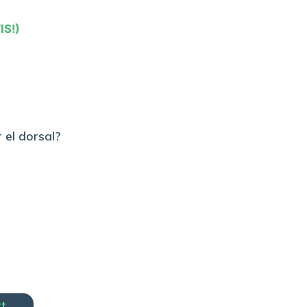
IS!)
 el dorsal?
rt