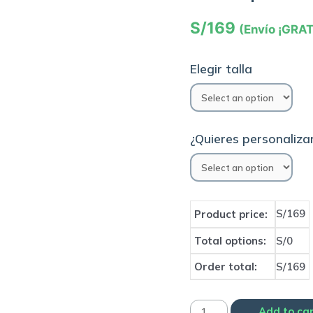
S/
169
(Envío ¡GRAT
Elegir talla
¿Quieres personalizar
S/169
Product price:
Total options:
S/0
Order total:
S/169
Camiseta
Add to ca