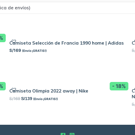
tica de envíos)
8%
Camiseta Selección de Francia 1990 home | Adidas
C
S/
169
S
(Envío ¡GRATIS!)
2%
- 18%
Camiseta Olimpia 2022 away | Nike
C
N
S/
169
S/
139
(Envío ¡GRATIS!)
S