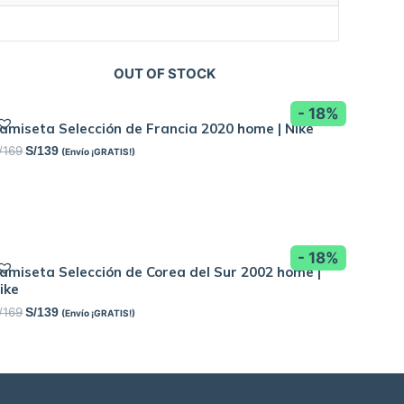
OUT OF STOCK
- 18%
amiseta Selección de Francia 2020 home | Nike
/
169
S/
139
(Envío ¡GRATIS!)
- 18%
amiseta Selección de Corea del Sur 2002 home |
ike
/
169
S/
139
(Envío ¡GRATIS!)