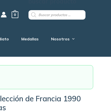
buscar producto
Products
search
0
diato
Medallas
Nosotros
lección de Francia 1990
as