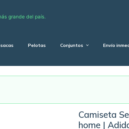
más grande del país.
sacas
Pelotas
Conjuntos
Envío inme
Camiseta Se
home | Adid