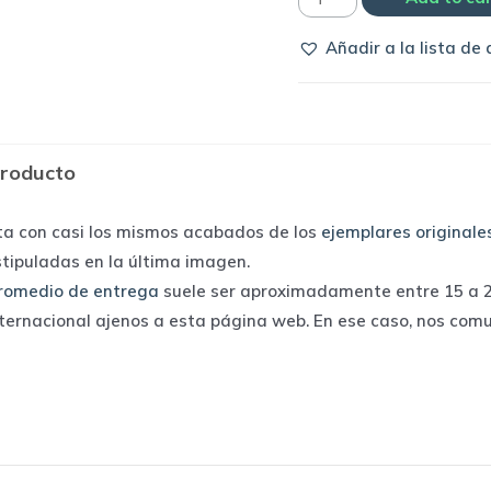
Selección
Añadir a la lista de
de
Francia
1990
home
producto
|
Adidas
ta con casi los mismos acabados de los
ejemplares originale
quantity
stipuladas en la última imagen.
romedio de entrega
suele ser aproximadamente entre 15 a 25
nternacional ajenos a esta página web. En ese caso, nos com