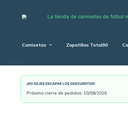
Skip
to
La tienda de camisetas de fútbol 
content
Camisetas
Zapatillas Total90
Ca
Login
¡NO DEJES ESCAPAR LOS DESCUENTOS!
Próximo cierre de pedidos: 10/08/2026