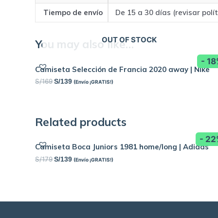
Tiempo de envío
De 15 a 30 días (revisar polí
OUT OF STOCK
You may also like…
- 1
Camiseta Selección de Francia 2020 away | Nike
S/
169
S/
139
(Envío ¡GRATIS!)
Related products
- 2
Camiseta Boca Juniors 1981 home/long | Adidas
S/
179
S/
139
(Envío ¡GRATIS!)