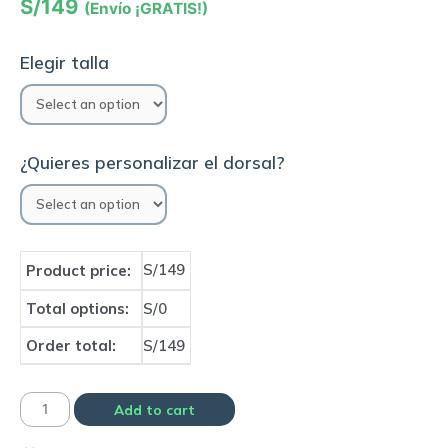
S/
149
(Envío ¡GRATIS!)
Elegir talla
¿Quieres personalizar el dorsal?
S/149
Product price:
Total options:
S/0
Order total:
S/149
Camiseta
Add to cart
Selección