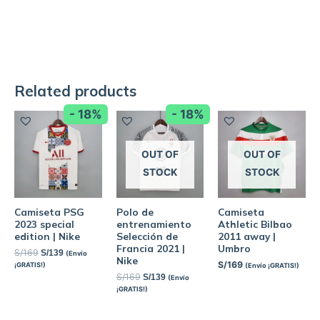
Related products
- 18%
- 18%
OUT OF
OUT OF
STOCK
STOCK
Camiseta PSG
Polo de
Camiseta
2023 special
entrenamiento
Athletic Bilbao
edition | Nike
Selección de
2011 away |
Francia 2021 |
Umbro
S/
169
S/
139
(Envío
Nike
S/
169
¡GRATIS!)
(Envío ¡GRATIS!)
S/
169
S/
139
(Envío
¡GRATIS!)