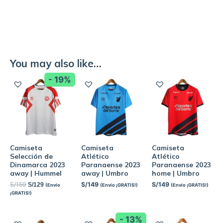
You may also like…
- 19%
Camiseta
Camiseta
Camiseta
Selección de
Atlético
Atlético
Dinamarca 2023
Paranaense 2023
Paranaense 2023
away | Hummel
away | Umbro
home | Umbro
S/
159
S/
149
S/
149
S/
129
(Envío
(Envío ¡GRATIS!)
(Envío ¡GRATIS!)
¡GRATIS!)
- 13%