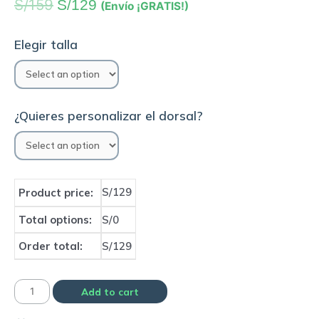
S/
159
S/
129
(Envío ¡GRATIS!)
Elegir talla
¿Quieres personalizar el dorsal?
S/129
Product price:
Total options:
S/0
Order total:
S/129
Camiseta
Add to cart
Selección