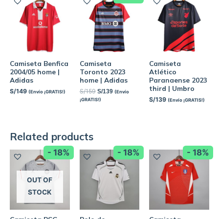
Camiseta Benfica
Camiseta
Camiseta
2004/05 home |
Toronto 2023
Atlético
Adidas
home | Adidas
Paranaense 2023
third | Umbro
S/
149
S/
159
S/
139
(Envío ¡GRATIS!)
(Envío
S/
139
¡GRATIS!)
(Envío ¡GRATIS!)
Related products
- 18%
- 18%
- 18%
OUT OF
STOCK