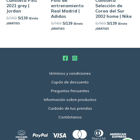
Camiseta PSG
Polo de
Camiseta
2021 grey |
entrenamiento
Selección de
Jordan
Real Madrid |
Corea del Sur
Adidas
2002 home | Nike
S/
169
S/
139
(Envío
S/
169
S/
169
S/
139
S/
139
¡GRATIS!)
(Envío
(Envío
¡GRATIS!)
¡GRATIS!)
términos y condiciones
Cupón de descuento
Preguntas frecuentes
Información sobre productos
Cuidado de tus prendas
Contáctanos