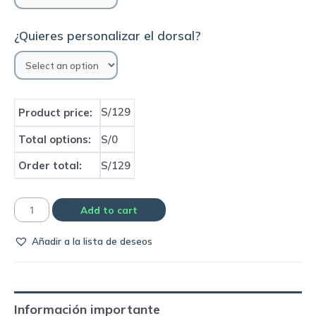
¿Quieres personalizar el dorsal?
S/129
Product price:
Total options:
S/0
Order total:
S/129
Camiseta
Add to cart
Selección
Añadir a la lista de deseos
de
Croacia
2002
home
Información importante
|