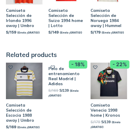
Camiseta
Camiseta
Camiseta
Selección de
Selección de
Selección de
Irlanda 1996
Suiza 1994 home
Noruega 1984
away | Umbro
| Lotto
away | Hummel
S/
159
S/
149
S/
179
(Envío ¡GRATIS!)
(Envío ¡GRATIS!)
(Envío ¡GRATIS!)
Related products
- 18%
- 22%
Polo de
entrenamiento
Real Madrid |
Adidas
S/
169
S/
139
(Envío
¡GRATIS!)
Camiseta
Camiseta
Selección de
Venecia 1998
Escocia 1988
home | Kronos
away | Umbro
S/
179
S/
139
(Envío
S/
169
¡GRATIS!)
(Envío ¡GRATIS!)