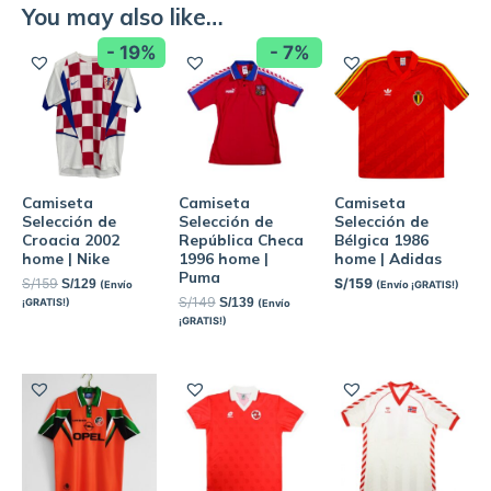
You may also like…
- 19%
- 7%
Camiseta
Camiseta
Camiseta
Selección de
Selección de
Selección de
Croacia 2002
República Checa
Bélgica 1986
home | Nike
1996 home |
home | Adidas
Puma
S/
159
S/
159
S/
129
(Envío
(Envío ¡GRATIS!)
S/
149
S/
139
¡GRATIS!)
(Envío
¡GRATIS!)