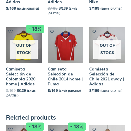
Adidas
Adidas
Nike
S/
169
S/
169
S/
169
S/
139
(Envío ¡GRATIS!)
(Envío
(Envío ¡GRATIS!)
¡GRATIS!)
- 18%
OUT OF
OUT OF
STOCK
STOCK
Camiseta
Camiseta
Camiseta
Selección de
Selección de
Selección de
Colombia 2020
Chile 2014 home |
Chile 2021 away |
home | Adidas
Puma
Adidas
S/
169
S/
169
S/
169
S/
139
(Envío
(Envío ¡GRATIS!)
(Envío ¡GRATIS!)
¡GRATIS!)
Related products
- 18%
- 18%