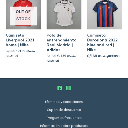
OUT OF
STOCK
Camiseta
Polo de
Camiseta
Liverpool 2021
entrenamiento
Barcelona 2022
home | Nike
Real Madrid |
blue and red |
Adidas
Nike
S/
169
S/
139
(Envío
S/
169
S/
169
S/
139
¡GRATIS!)
(Envío
(Envío ¡GRATIS!)
¡GRATIS!)
términos y condiciones
Cupón de descuento
Preguntas frecuentes
Información sobre productos