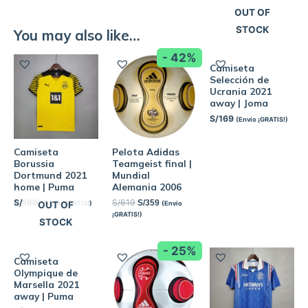
OUT OF
STOCK
You may also like…
- 42%
Camiseta
Selección de
Ucrania 2021
away | Joma
S/
169
(Envío ¡GRATIS!)
Camiseta
Pelota Adidas
Borussia
Teamgeist final |
Dortmund 2021
Mundial
home | Puma
Alemania 2006
S/
169
S/
619
S/
359
(Envío ¡GRATIS!)
(Envío
OUT OF
¡GRATIS!)
STOCK
- 25%
Camiseta
Olympique de
Marsella 2021
away | Puma