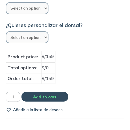
¿Quieres personalizar el dorsal?
S/159
Product price:
Total options:
S/0
Order total:
S/159
Camiseta
Add to cart
Selección
Añadir a la lista de deseos
de
Argentina
2006