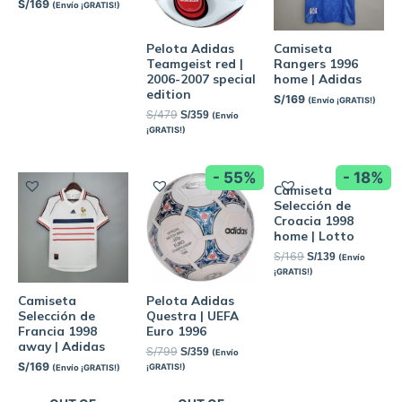
S/
169
(Envío ¡GRATIS!)
Pelota Adidas
Camiseta
Teamgeist red |
Rangers 1996
2006-2007 special
home | Adidas
edition
S/
169
(Envío ¡GRATIS!)
S/
479
S/
359
(Envío
¡GRATIS!)
- 55%
- 18%
Camiseta
Selección de
Croacia 1998
home | Lotto
S/
169
S/
139
(Envío
¡GRATIS!)
Camiseta
Pelota Adidas
Selección de
Questra | UEFA
Francia 1998
Euro 1996
away | Adidas
S/
799
S/
359
(Envío
S/
169
¡GRATIS!)
(Envío ¡GRATIS!)