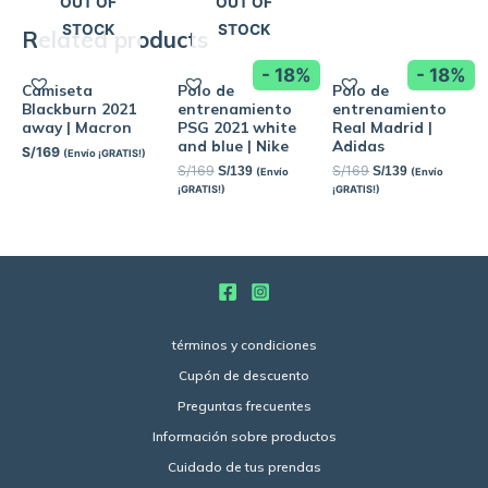
OUT OF
OUT OF
STOCK
STOCK
Related products
- 18%
- 18%
Camiseta
Polo de
Polo de
Blackburn 2021
entrenamiento
entrenamiento
away | Macron
PSG 2021 white
Real Madrid |
and blue | Nike
Adidas
S/
169
(Envío ¡GRATIS!)
S/
169
S/
169
S/
139
S/
139
(Envío
(Envío
¡GRATIS!)
¡GRATIS!)
términos y condiciones
Cupón de descuento
Preguntas frecuentes
Información sobre productos
Cuidado de tus prendas