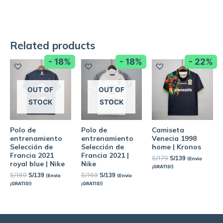
Related products
- 18%
- 18%
- 22%
OUT OF
OUT OF
STOCK
STOCK
Polo de
Polo de
Camiseta
entrenamiento
entrenamiento
Venecia 1998
Selección de
Selección de
home | Kronos
Francia 2021
Francia 2021 |
S/
179
S/
139
(Envío
royal blue | Nike
Nike
¡GRATIS!)
S/
169
S/
169
S/
139
S/
139
(Envío
(Envío
¡GRATIS!)
¡GRATIS!)