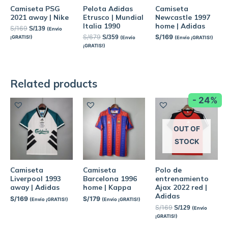
Camiseta PSG
Pelota Adidas
Camiseta
2021 away | Nike
Etrusco | Mundial
Newcastle 1997
Italia 1990
home | Adidas
S/
169
S/
139
(Envío
S/
679
S/
169
S/
359
¡GRATIS!)
(Envío
(Envío ¡GRATIS!)
¡GRATIS!)
Related products
- 24%
OUT OF
STOCK
Camiseta
Camiseta
Polo de
Liverpool 1993
Barcelona 1996
entrenamiento
away | Adidas
home | Kappa
Ajax 2022 red |
Adidas
S/
169
S/
179
(Envío ¡GRATIS!)
(Envío ¡GRATIS!)
S/
169
S/
129
(Envío
¡GRATIS!)