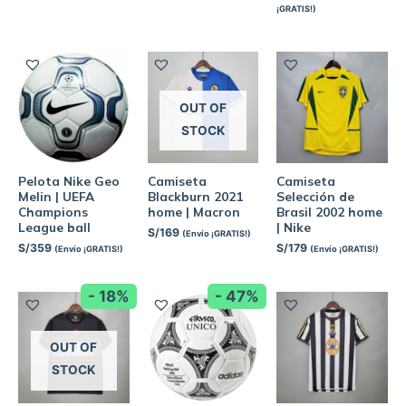
¡GRATIS!)
OUT OF
STOCK
Pelota Nike Geo
Camiseta
Camiseta
Melin | UEFA
Blackburn 2021
Selección de
Champions
home | Macron
Brasil 2002 home
League ball
| Nike
S/
169
(Envío ¡GRATIS!)
S/
359
S/
179
(Envío ¡GRATIS!)
(Envío ¡GRATIS!)
- 18%
- 47%
OUT OF
STOCK