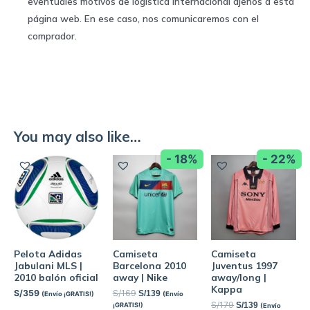
eventuales motivos de logística internacional ajenos a esta
página web. En ese caso, nos comunicaremos con el
comprador.
You may also like…
- 18%
- 22%
Pelota Adidas
Camiseta
Camiseta
Jabulani MLS |
Barcelona 2010
Juventus 1997
2010 balón oficial
away | Nike
away/long |
Kappa
S/
359
S/
169
S/
139
(Envío ¡GRATIS!)
(Envío
S/
179
S/
139
¡GRATIS!)
(Envío