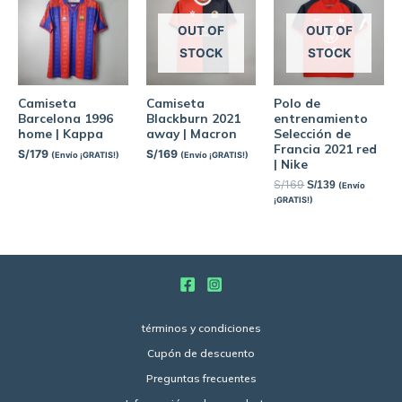
OUT OF
OUT OF
STOCK
STOCK
Camiseta
Camiseta
Polo de
Barcelona 1996
Blackburn 2021
entrenamiento
home | Kappa
away | Macron
Selección de
Francia 2021 red
S/
179
S/
169
(Envío ¡GRATIS!)
(Envío ¡GRATIS!)
| Nike
S/
169
S/
139
(Envío
¡GRATIS!)
términos y condiciones
Cupón de descuento
Preguntas frecuentes