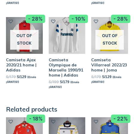
¡GRATIS!)
¡GRATIS!)
- 28%
- 10%
- 28%
OUT OF
OUT OF
STOCK
STOCK
Camiseta Ajax
Camiseta
Camiseta
2020/21 home |
Olympique de
Villarreal 2022/23
Adidas
Marsella 1990/91
home | Joma
home | Adidas
S/
179
S/
179
S/
129
S/
129
(Envío
(Envío
S/
199
S/
179
¡GRATIS!)
¡GRATIS!)
(Envío
¡GRATIS!)
Related products
- 18%
- 22%