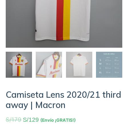
Camiseta Lens 2020/21 third
away | Macron
S/
179
S/
129
(Envío ¡GRATIS!)