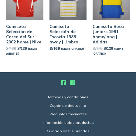
Camiseta
Camiseta
Camiseta Boca
Selección de
Selección de
Juniors 1981
Corea del Sur
Escocia 1988
home/long |
2002 home | Nike
away | Umbro
Adidas
S/
169
S/
169
S/
179
S/
139
S/
139
(Envío
(Envío ¡GRATIS!)
(Envío
¡GRATIS!)
¡GRATIS!)
términos y condiciones
Cupón de descuento
Preguntas frecuentes
Información sobre productos
Cuidado de tus prendas