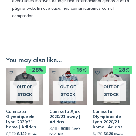
eventuales motivos de logística internacional ajenos a esta
página web. En ese caso, nos comunicaremos con el
comprador.
You may also like…
- 28%
- 15%
- 28%
OUT OF
OUT OF
OUT OF
STOCK
STOCK
STOCK
Camiseta
Camiseta Ajax
Camiseta
Olympique de
2020/21 away |
Olympique de
Lyon 2020/21
Adidas
Lyon 2020/21
home | Adidas
home | Adidas
S/
199
S/
169
(Envío
S/
179
S/
179
S/
129
S/
129
¡GRATIS!)
(Envío
(Envío