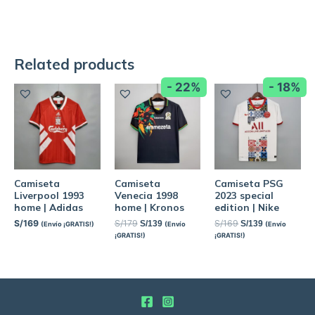
Related products
- 22%
- 18%
Camiseta
Camiseta
Camiseta PSG
Liverpool 1993
Venecia 1998
2023 special
home | Adidas
home | Kronos
edition | Nike
S/
169
S/
179
S/
169
S/
139
S/
139
(Envío ¡GRATIS!)
(Envío
(Envío
¡GRATIS!)
¡GRATIS!)