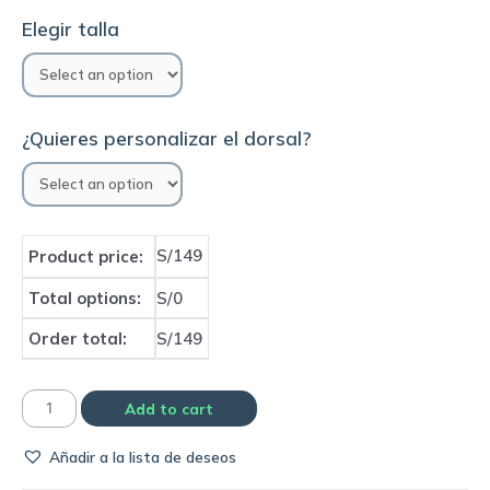
Elegir talla
¿Quieres personalizar el dorsal?
S/149
Product price:
Total options:
S/0
Order total:
S/149
Camiseta
Add to cart
Inter
Añadir a la lista de deseos
de
Miami