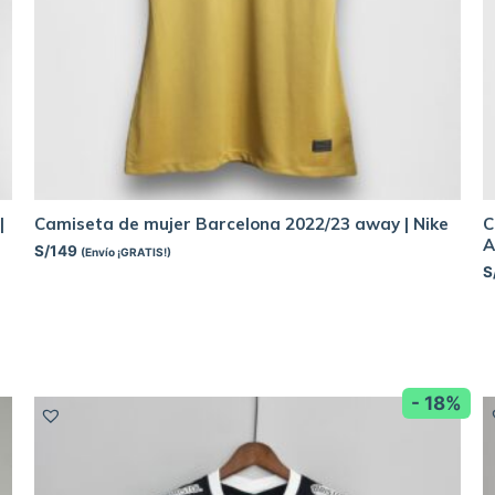
|
Camiseta de mujer Barcelona 2022/23 away | Nike
C
A
S/
149
(Envío ¡GRATIS!)
S
- 18%