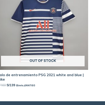
OUT OF STOCK
olo de entrenamiento PSG 2021 white and blue |
ike
/
169
S/
139
(Envío ¡GRATIS!)