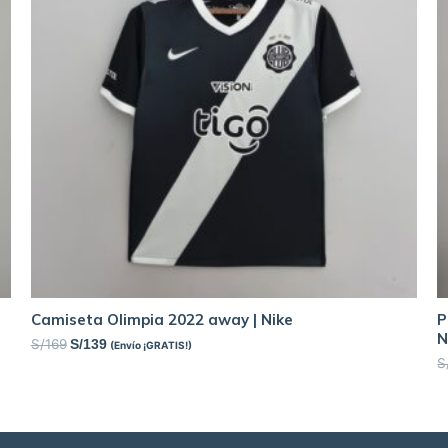
Camiseta Olimpia 2022 away | Nike
P
N
S/
169
S/
139
(Envío ¡GRATIS!)
S