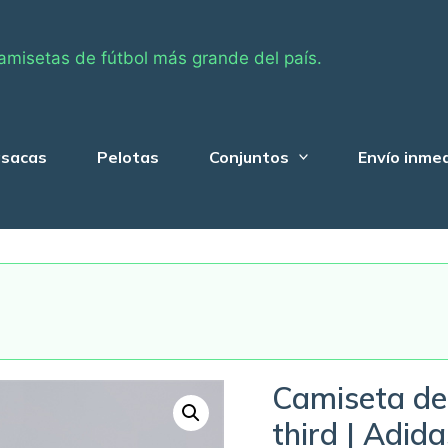
amisetas de fútbol más grande del país.
sacas
Pelotas
Conjuntos
Envío inme
Camiseta de
third | Adida