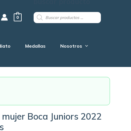
buscar producto
Products
search
0
diato
Medallas
Nosotros
 mujer Boca Juniors 2022
s