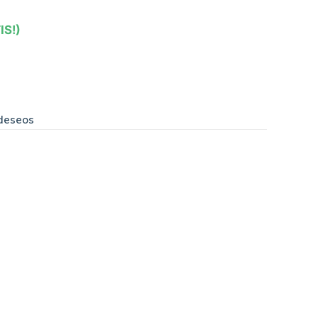
IS!)
 deseos