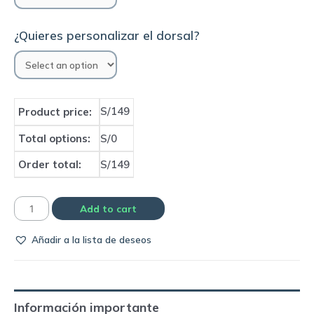
¿Quieres personalizar el dorsal?
S/149
Product price:
Total options:
S/0
Order total:
S/149
Camiseta
Add to cart
Cruzeiro
Añadir a la lista de deseos
1993
away
|
Finta
Información importante
quantity