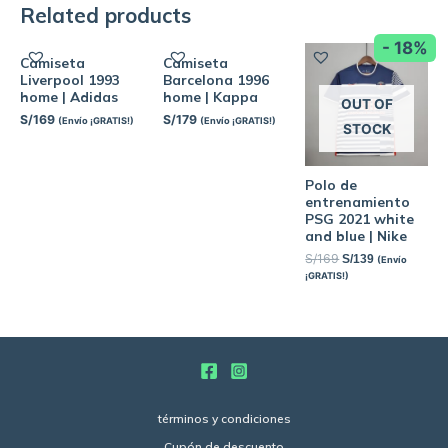
Related products
- 18%
Camiseta
Camiseta
Liverpool 1993
Barcelona 1996
home | Adidas
home | Kappa
OUT OF
S/
169
S/
179
(Envío ¡GRATIS!)
(Envío ¡GRATIS!)
STOCK
Polo de
entrenamiento
PSG 2021 white
and blue | Nike
S/
169
S/
139
(Envío
¡GRATIS!)
términos y condiciones
Cupón de descuento