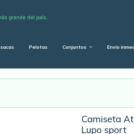
más grande del país.
sacas
Pelotas
Conjuntos
Envío inme
Camiseta Atl
Lupo sport