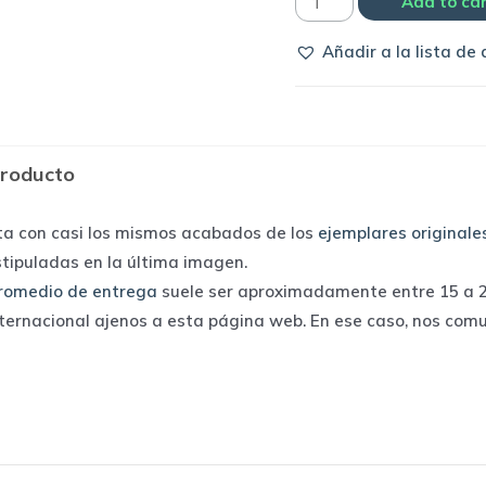
Camiseta
Add to ca
Atletico
Añadir a la lista de
Mineiro
2013
home
|
producto
Lupo
sport
ta con casi los mismos acabados de los
ejemplares originale
quantity
stipuladas en la última imagen.
romedio de entrega
suele ser aproximadamente entre 15 a 25
nternacional ajenos a esta página web. En ese caso, nos com