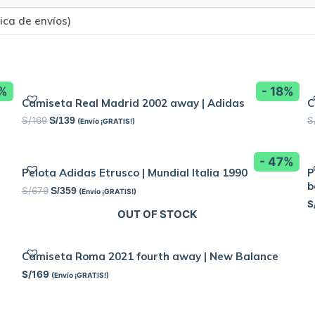
tica de envíos)
8%
- 18%
Camiseta Real Madrid 2002 away | Adidas
C
S/
169
S
S/
139
(Envío ¡GRATIS!)
- 47%
Pelota Adidas Etrusco | Mundial Italia 1990
P
b
S/
679
S/
359
(Envío ¡GRATIS!)
S
OUT OF STOCK
Camiseta Roma 2021 fourth away | New Balance
S/
169
(Envío ¡GRATIS!)