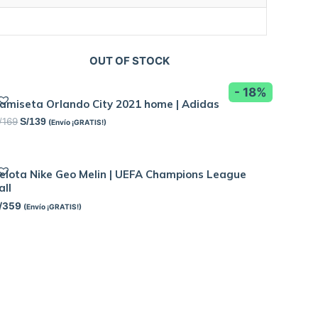
OUT OF STOCK
- 18%
amiseta Orlando City 2021 home | Adidas
/
169
S/
139
(Envío ¡GRATIS!)
elota Nike Geo Melin | UEFA Champions League
all
/
359
(Envío ¡GRATIS!)