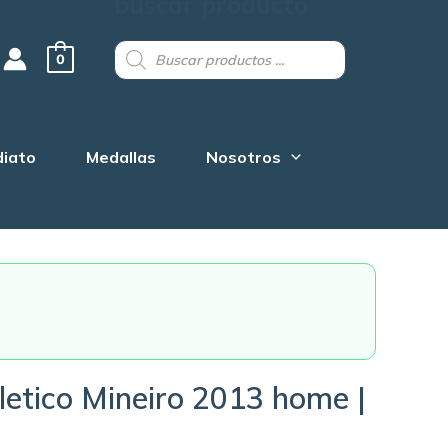
buscar producto
Products
search
0
diato
Medallas
Nosotros
etico Mineiro 2013 home |