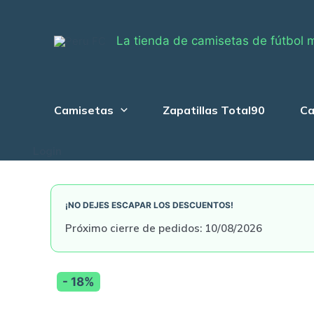
Skip
to
La tienda de camisetas de fútbol 
content
Camisetas
Zapatillas Total90
Ca
Login
¡NO DEJES ESCAPAR LOS DESCUENTOS!
Próximo cierre de pedidos: 10/08/2026
- 18%