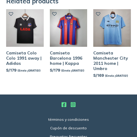
Related products
Camiseta Colo
Camiseta
Camiseta
Colo 1991 away |
Barcelona 1996
Manchester City
Adidas
home | Kappa
2011 home |
Umbro
S/
179
S/
179
(Envío ¡GRATIS!)
(Envío ¡GRATIS!)
S/
169
(Envío ¡GRATIS!)
términos y condiciones
Cupón de descuento
Preguntas frecuentes