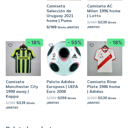
Camiseta
Camiseta AC
Selección de
Milan 1996 home
Uruguay 2021
| Lotto
home | Puma
S/
169
S/
139
(Envío
S/
169
¡GRATIS!)
(Envío ¡GRATIS!)
- 18%
- 55%
- 18%
Camiseta
Pelota Adidas
Camiseta River
Manchester City
Europass | UEFA
Plate 1986 home
1998 away |
Euro 2008
| Adidas
Kappa
S/
799
S/
169
S/
359
S/
139
(Envío
(Envío
S/
169
S/
139
¡GRATIS!)
¡GRATIS!)
(Envío
¡GRATIS!)