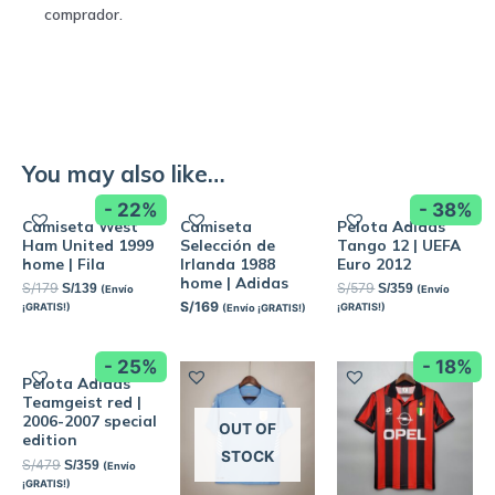
comprador.
You may also like…
- 22%
- 38%
Camiseta West
Camiseta
Pelota Adidas
Ham United 1999
Selección de
Tango 12 | UEFA
home | Fila
Irlanda 1988
Euro 2012
home | Adidas
S/
179
S/
579
S/
139
S/
359
(Envío
(Envío
S/
169
¡GRATIS!)
¡GRATIS!)
(Envío ¡GRATIS!)
- 25%
- 18%
Pelota Adidas
Teamgeist red |
2006-2007 special
OUT OF
edition
STOCK
S/
479
S/
359
(Envío
¡GRATIS!)