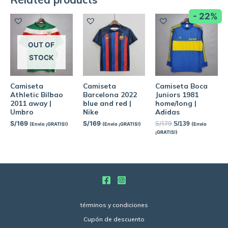
- 22%
OUT OF
STOCK
Camiseta
Camiseta
Camiseta Boca
Athletic Bilbao
Barcelona 2022
Juniors 1981
2011 away |
blue and red |
home/long |
Umbro
Nike
Adidas
S/
169
S/
169
S/
179
S/
139
(Envío ¡GRATIS!)
(Envío ¡GRATIS!)
(Envío
¡GRATIS!)
términos y condiciones
Cupón de descuento