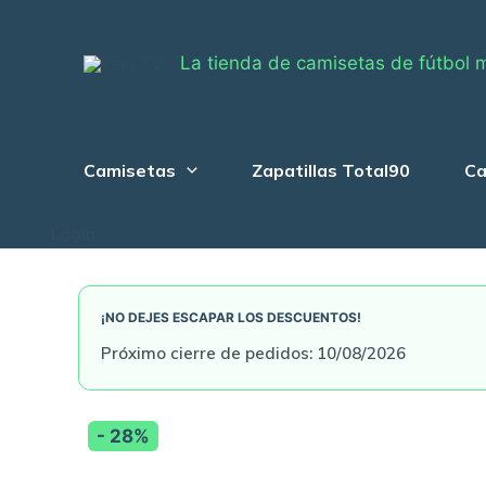
Skip
to
La tienda de camisetas de fútbol 
content
Camisetas
Zapatillas Total90
Ca
Login
¡NO DEJES ESCAPAR LOS DESCUENTOS!
Próximo cierre de pedidos: 10/08/2026
- 28%