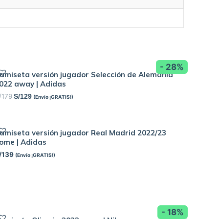
- 28%
amiseta versión jugador Selección de Alemania
022 away | Adidas
/
179
S/
129
(Envío ¡GRATIS!)
amiseta versión jugador Real Madrid 2022/23
ome | Adidas
/
139
(Envío ¡GRATIS!)
- 18%