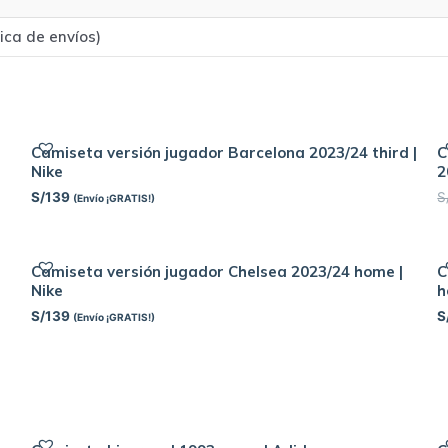
tica de envíos)
Camiseta versión jugador Barcelona 2023/24 third |
C
Nike
2
S/
139
S
(Envío ¡GRATIS!)
Camiseta versión jugador Chelsea 2023/24 home |
C
Nike
h
S/
139
S
(Envío ¡GRATIS!)