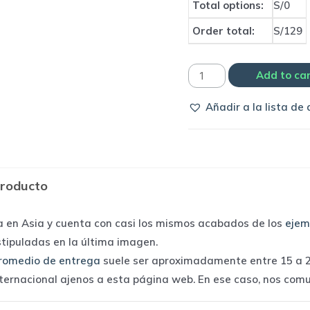
Total options:
S/0
Order total:
S/129
Camiseta
Add to ca
versión
Añadir a la lista de
jugador
Selección
de
Alemania
producto
2022
away
a en Asia y cuenta con casi los mismos acabados de los
ejem
|
stipuladas en la última imagen.
Adidas
romedio de entrega
suele ser aproximadamente entre 15 a 25
quantity
nternacional ajenos a esta página web. En ese caso, nos com