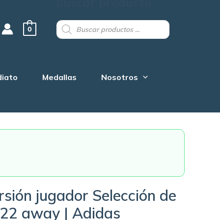
buscar producto
Products
search
0
diato
Medallas
Nosotros
sión jugador Selección de
22 away | Adidas