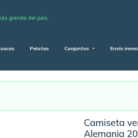
más grande del país.
sacas
Pelotas
Conjuntos
Envío inme
Camiseta ver
Alemania 20