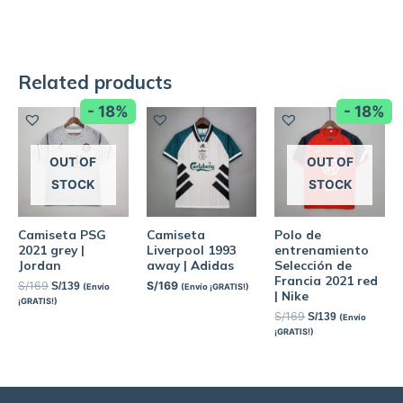
Related products
- 18%
- 18%
OUT OF
OUT OF
STOCK
STOCK
Camiseta PSG
Camiseta
Polo de
2021 grey |
Liverpool 1993
entrenamiento
Jordan
away | Adidas
Selección de
Francia 2021 red
S/
169
S/
169
S/
139
(Envío
(Envío ¡GRATIS!)
| Nike
¡GRATIS!)
S/
169
S/
139
(Envío
¡GRATIS!)