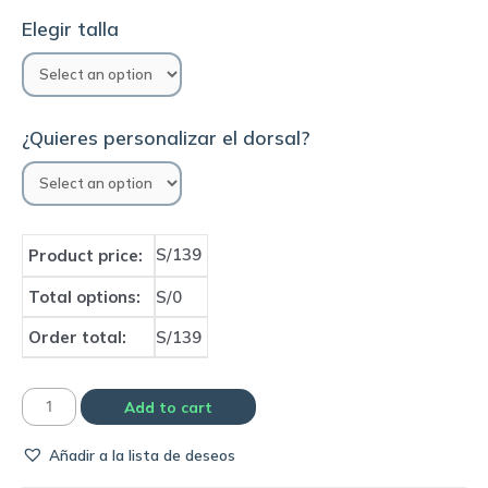
Elegir talla
¿Quieres personalizar el dorsal?
S/139
Product price:
Total options:
S/0
Order total:
S/139
Camiseta
Add to cart
Selección
Añadir a la lista de deseos
de
Portugal