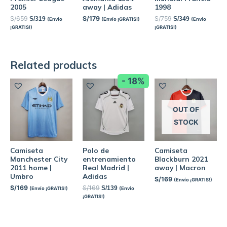
2005
away | Adidas
1998
S/
659
S/
179
S/
759
S/
319
S/
349
(Envío
(Envío ¡GRATIS!)
(Envío
¡GRATIS!)
¡GRATIS!)
Related products
- 18%
OUT OF
STOCK
Camiseta
Polo de
Camiseta
Manchester City
entrenamiento
Blackburn 2021
2011 home |
Real Madrid |
away | Macron
Umbro
Adidas
S/
169
(Envío ¡GRATIS!)
S/
169
S/
169
S/
139
(Envío ¡GRATIS!)
(Envío
¡GRATIS!)