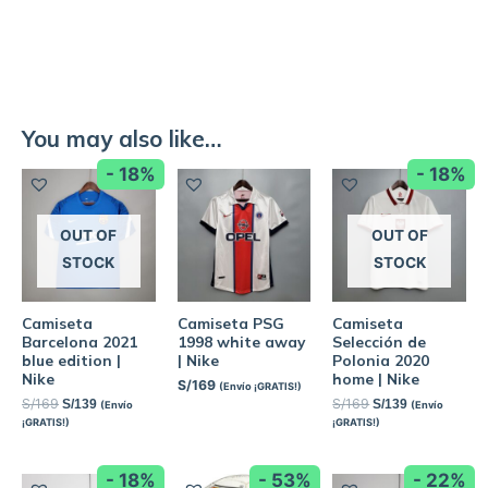
You may also like…
- 18%
- 18%
OUT OF
OUT OF
STOCK
STOCK
Camiseta
Camiseta PSG
Camiseta
Barcelona 2021
1998 white away
Selección de
blue edition |
| Nike
Polonia 2020
Nike
home | Nike
S/
169
(Envío ¡GRATIS!)
S/
169
S/
169
S/
139
S/
139
(Envío
(Envío
¡GRATIS!)
¡GRATIS!)
- 18%
- 53%
- 22%