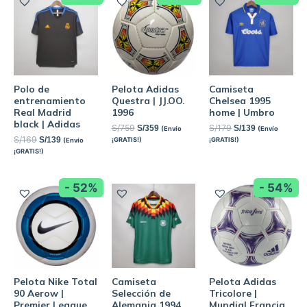
Polo de
Pelota Adidas
Camiseta
entrenamiento
Questra | JJ.OO.
Chelsea 1995
Real Madrid
1996
home | Umbro
black | Adidas
S/
759
S/
179
S/
359
S/
139
(Envío
(Envío
S/
169
S/
139
¡GRATIS!)
¡GRATIS!)
(Envío
¡GRATIS!)
- 52%
- 54%
Pelota Nike Total
Camiseta
Pelota Adidas
90 Aerow |
Selección de
Tricolore |
Premier League
Alemania 1994
Mundial Francia