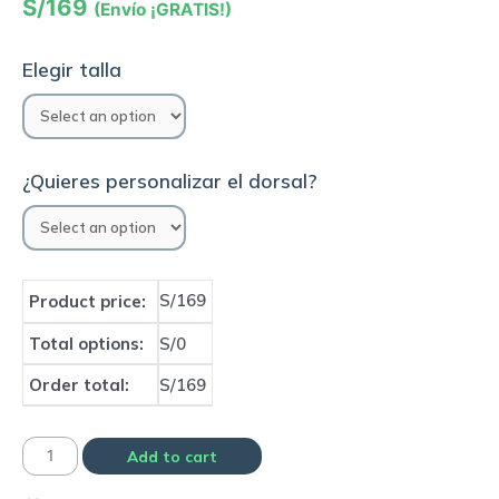
S/
169
(Envío ¡GRATIS!)
Elegir talla
¿Quieres personalizar el dorsal?
S/169
Product price:
Total options:
S/0
Order total:
S/169
Camiseta
Add to cart
Selección