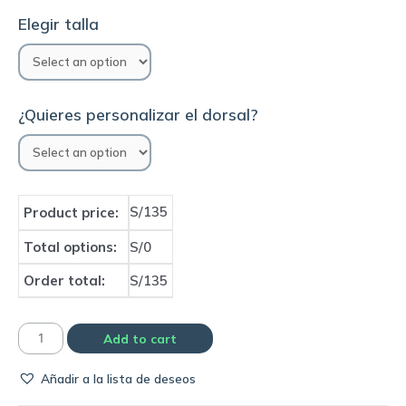
Elegir talla
¿Quieres personalizar el dorsal?
S/135
Product price:
Total options:
S/0
Order total:
S/135
Camiseta
Add to cart
Selección
Añadir a la lista de deseos
de
Francia