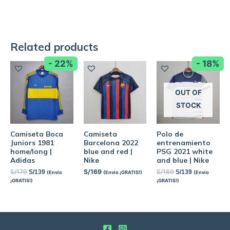
Related products
- 22%
- 18%
OUT OF
STOCK
Camiseta Boca
Camiseta
Polo de
Juniors 1981
Barcelona 2022
entrenamiento
home/long |
blue and red |
PSG 2021 white
Adidas
Nike
and blue | Nike
S/
179
S/
169
S/
169
S/
139
S/
139
(Envío
(Envío ¡GRATIS!)
(Envío
¡GRATIS!)
¡GRATIS!)