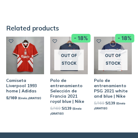
Related products
- 18%
- 18%
OUT OF
OUT OF
STOCK
STOCK
Camiseta
Polo de
Polo de
Liverpool 1993
entrenamiento
entrenamiento
home | Adidas
Selección de
PSG 2021 white
Francia 2021
and blue | Nike
S/
169
(Envío ¡GRATIS!)
royal blue | Nike
S/
169
S/
139
(Envío
S/
169
S/
139
¡GRATIS!)
(Envío
¡GRATIS!)