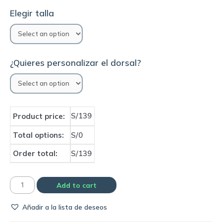
Elegir talla
¿Quieres personalizar el dorsal?
S/139
Product price:
Total options:
S/0
Order total:
S/139
Camiseta
Add to cart
Selección
Añadir a la lista de deseos
de
Brasil