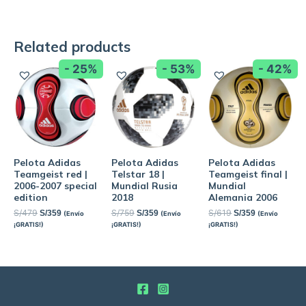
Related products
- 25%
- 53%
- 42%
Pelota Adidas
Pelota Adidas
Pelota Adidas
Teamgeist red |
Telstar 18 |
Teamgeist final |
2006-2007 special
Mundial Rusia
Mundial
edition
2018
Alemania 2006
S/
479
S/
759
S/
619
S/
359
S/
359
S/
359
(Envío
(Envío
(Envío
¡GRATIS!)
¡GRATIS!)
¡GRATIS!)