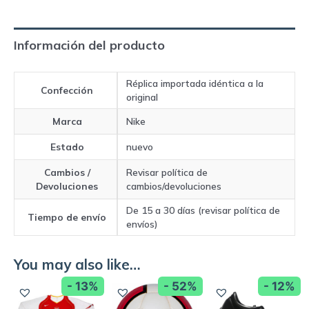
Negro
y
Información del producto
blanco
quantity
Réplica importada idéntica a la
Confección
original
Marca
Nike
Estado
nuevo
Cambios /
Revisar política de
Devoluciones
cambios/devoluciones
De 15 a 30 días (revisar política de
Tiempo de envío
envíos)
You may also like…
- 13%
- 52%
- 12%