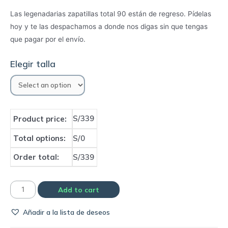
Las legenadarias zapatillas total 90 están de regreso. Pídelas
hoy y te las despachamos a donde nos digas sin que tengas
que pagar por el envío.
Elegir talla
S/339
Product price:
Total options:
S/0
Order total:
S/339
Zapatillas
Add to cart
Nike
Añadir a la lista de deseos
TOTAL
90