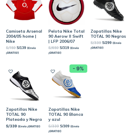
Camiseta Arsenal
Pelota Nike Total
Zapatillas Nike
2004/05 home |
90 Aerow II Swift
TOTAL 90 Negras
Nike
| LFP 2006/07
S/
339
S/
299
(Envío
S/
159
S/
659
S/
139
S/
319
¡GRATIS!)
(Envío
(Envío
¡GRATIS!)
¡GRATIS!)
- 9%
Zapatillas Nike
Zapatillas Nike
TOTAL 90
TOTAL 90 Blanca
Plateada y Negra
y azul
S/
339
S/
339
S/
309
(Envío ¡GRATIS!)
(Envío
¡GRATIS!)