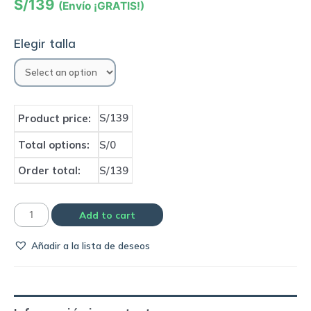
S/
139
(Envío ¡GRATIS!)
Elegir talla
S/139
Product price:
Total options:
S/0
Order total:
S/139
Polo
Add to cart
de
Añadir a la lista de deseos
entrenamiento
Selección
de
Corea