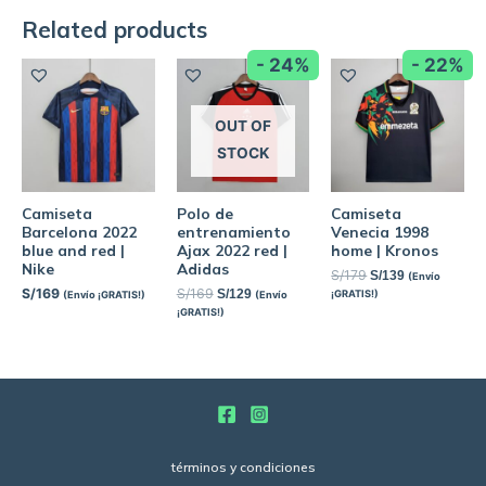
Related products
- 24%
- 22%
OUT OF
STOCK
Camiseta
Polo de
Camiseta
Barcelona 2022
entrenamiento
Venecia 1998
blue and red |
Ajax 2022 red |
home | Kronos
Nike
Adidas
S/
179
S/
139
(Envío
S/
169
S/
169
S/
129
¡GRATIS!)
(Envío ¡GRATIS!)
(Envío
¡GRATIS!)
términos y condiciones