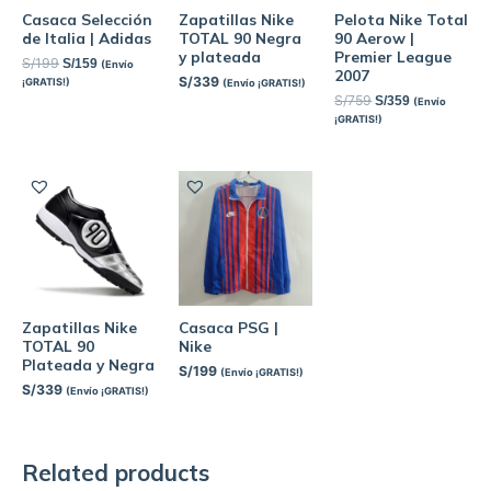
Casaca Selección
Zapatillas Nike
Pelota Nike Total
de Italia | Adidas
TOTAL 90 Negra
90 Aerow |
y plateada
Premier League
S/
199
S/
159
(Envío
2007
S/
339
¡GRATIS!)
(Envío ¡GRATIS!)
S/
759
S/
359
(Envío
¡GRATIS!)
Zapatillas Nike
Casaca PSG |
TOTAL 90
Nike
Plateada y Negra
S/
199
(Envío ¡GRATIS!)
S/
339
(Envío ¡GRATIS!)
Related products