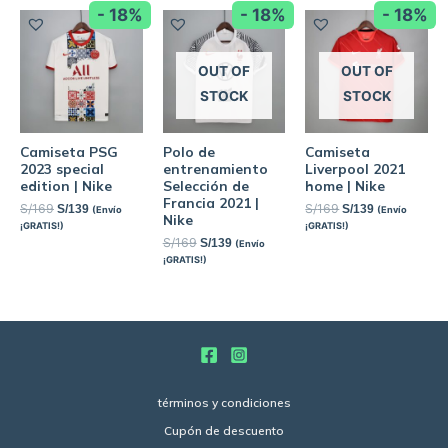
- 18%
- 18%
- 18%
OUT OF
OUT OF
STOCK
STOCK
Camiseta PSG
Polo de
Camiseta
2023 special
entrenamiento
Liverpool 2021
edition | Nike
Selección de
home | Nike
Francia 2021 |
S/
169
S/
169
S/
139
S/
139
(Envío
(Envío
Nike
¡GRATIS!)
¡GRATIS!)
S/
169
S/
139
(Envío
¡GRATIS!)
términos y condiciones
Cupón de descuento