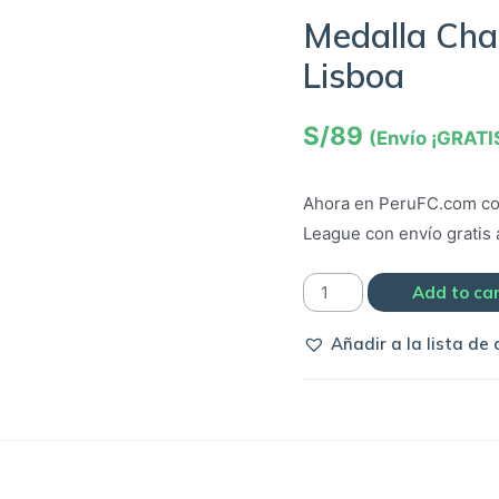
Medalla Cha
Lisboa
S/
89
(Envío ¡GRATI
Ahora en PeruFC.com co
League con envío gratis a
Medalla
Add to ca
Champions
Añadir a la lista de
League
2014
-
Lisboa
quantity