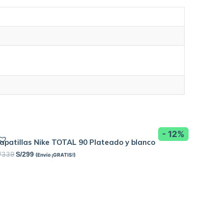
- 12%
apatillas Nike TOTAL 90 Plateado y blanco
/
339
S/
299
(Envío ¡GRATIS!)