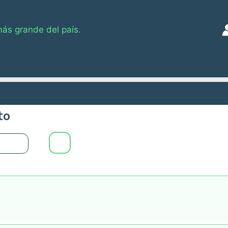
más grande del país.
to
0
Main
Menu