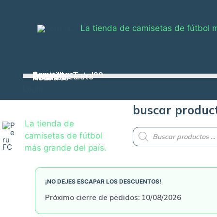
Skip
to
La tienda de camisetas de fútbol 
content
Camisetas
Zapatillas Total90
Casacas
Pelotas
Conjuntos
Envío inmediato
Medallas
Nosotros
Login
buscar produc
La tienda de
Products
camisetas de fútbol
search
más grande del país.
¡NO DEJES ESCAPAR LOS DESCUENTOS!
Próximo cierre de pedidos: 10/08/2026