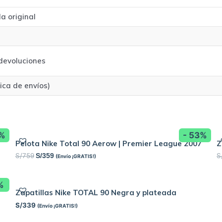
a original
/devoluciones
tica de envíos)
7%
- 53%
Pelota Nike Total 90 Aerow | Premier League 2007
Z
S/
759
S
S/
359
(Envío ¡GRATIS!)
%
Zapatillas Nike TOTAL 90 Negra y plateada
S/
339
(Envío ¡GRATIS!)