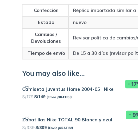
Confección
Réplica importada similar a l
Estado
nuevo
Cambios /
Revisar política de cambios
Devoluciones
Tiempo de envío
De 15 a 30 días (revisar polí
You may also like…
- 1
Camiseta Juventus Home 2004-05 | Nike
S/
179
S/
149
(Envío ¡GRATIS!)
- 9
Zapatillas Nike TOTAL 90 Blanca y azul
S/
339
S/
309
(Envío ¡GRATIS!)