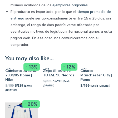
mismos acabados de los
ejemplares originales
.
El producto es importado, por lo que el
tiempo promedio de
entrega
suele ser aproximadamente entre 15 a 25 días; sin
embargo, el rango de días podría verse afectado por
eventuales motivos de logística internacional ajenos a esta
página web. En ese caso, nos comunicaremos con el
comprador.
You may also like…
- 13%
- 12%
Camiseta Arsenal
Zapatillas Nike
Casaca
2004/05 home |
TOTAL 90 Negras
Manchester City |
Nike
Puma
S/
339
S/
299
(Envío
S/
159
S/
199
S/
139
¡GRATIS!)
(Envío
(Envío ¡GRATIS!)
¡GRATIS!)
- 20%