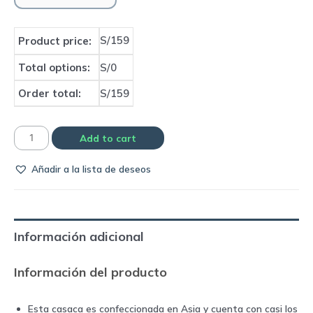
S/159
Product price:
Total options:
S/0
Order total:
S/159
Casaca
Add to cart
Selección
Añadir a la lista de deseos
de
Alemania
|
Adidas
Información adicional
quantity
Información del producto
Esta casaca es confeccionada en Asia y cuenta con casi los