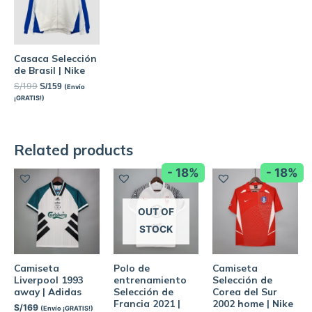
Casaca Selección
de Brasil | Nike
S/
199
S/
159
(Envío
¡GRATIS!)
Related products
- 18%
- 18%
OUT OF
STOCK
Camiseta
Polo de
Camiseta
Liverpool 1993
entrenamiento
Selección de
away | Adidas
Selección de
Corea del Sur
Francia 2021 |
2002 home | Nike
S/
169
(Envío ¡GRATIS!)