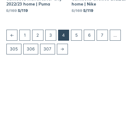
2022/23 home | Puma
home | Nike
S/
169
S/
119
S/
169
S/
119
←
1
2
3
4
5
6
7
…
305
306
307
→