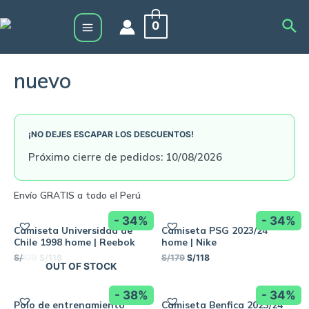
Skip
Sea
0
to
Main
content
Menu
nuevo
¡NO DEJES ESCAPAR LOS DESCUENTOS!
Próximo cierre de pedidos: 10/08/2026
- 34%
- 34%
Camiseta Universidad de
Camiseta PSG 2023/24
Chile 1998 home | Reebok
home | Nike
S/
179
S/
118
S/
179
S/
118
OUT OF STOCK
- 38%
- 34%
Polo de entrenamiento
Camiseta Benfica 2023/24