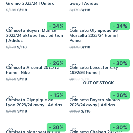
Gremio 2023/24 | Umbro
away | Adidas
S/
189
S/
118
S/
179
S/
118
- 34%
- 34%
Camiseta Bayern Munich
Camiseta Olympique de
2023/24 oktoberfest edition
Marsella 2023/24 home |
| Adidas
Puma
S/
179
S/
118
S/
179
S/
118
- 26%
- 30%
Camiseta Arsenal 2011/12
Camiseta Leicester City
home | Nike
1992/93 home |
S/
159
S/
118
S/
169
S/
118
OUT OF STOCK
- 15%
- 26%
Camiseta Olynpique de
Camiseta Bayern Munich
Lyon 2023/24 away | Adidas
2023/24 away | Adidas
S/
139
S/
118
S/
159
S/
118
- 30%
- 30%
Camiseta Manchester City
Camiseta Chelsea 2022/23