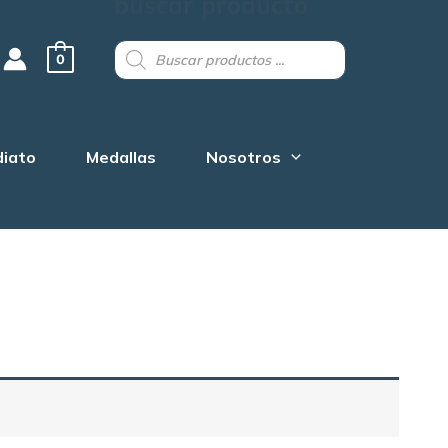
buscar producto
Products
search
0
diato
Medallas
Nosotros