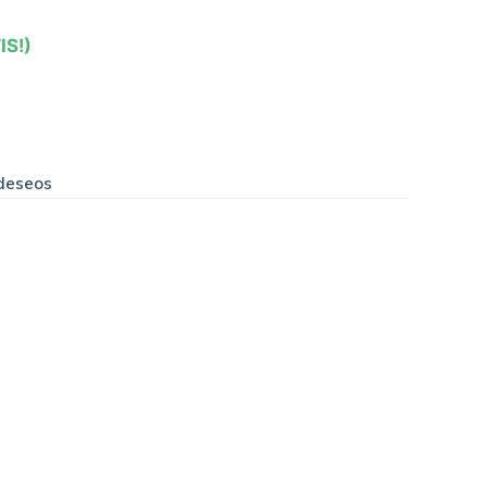
IS!)
 deseos