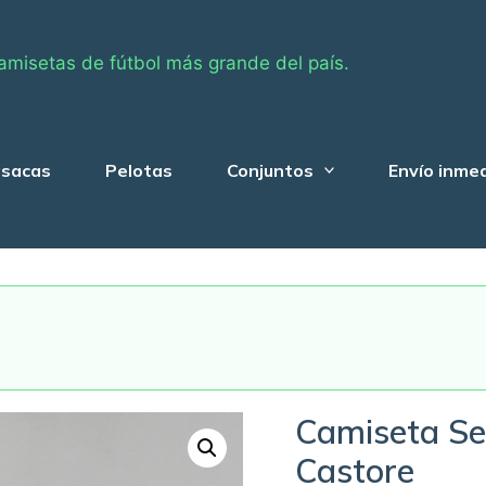
amisetas de fútbol más grande del país.
sacas
Pelotas
Conjuntos
Envío inme
Camiseta Se
Castore