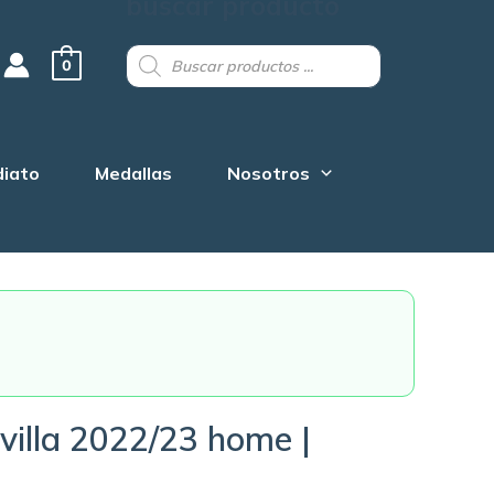
buscar producto
Products
search
0
diato
Medallas
Nosotros
villa 2022/23 home |