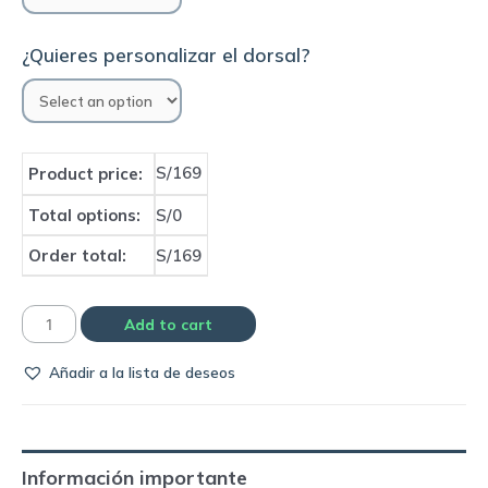
¿Quieres personalizar el dorsal?
S/169
Product price:
Total options:
S/0
Order total:
S/169
Camiseta
Add to cart
Selección
Añadir a la lista de deseos
de
Japón
2006
home
Información importante
|