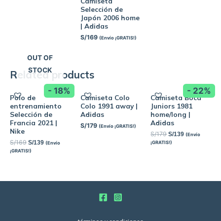
Camiseta
Selección de
Japón 2006 home
| Adidas
S/
169
(Envío ¡GRATIS!)
OUT OF
STOCK
Related products
- 18%
- 22%
Polo de
Camiseta Colo
Camiseta Boca
entrenamiento
Colo 1991 away |
Juniors 1981
Selección de
Adidas
home/long |
Francia 2021 |
Adidas
S/
179
(Envío ¡GRATIS!)
Nike
S/
179
S/
139
(Envío
S/
169
S/
139
¡GRATIS!)
(Envío
¡GRATIS!)