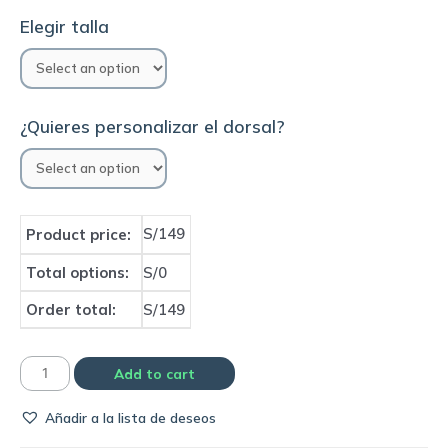
Elegir talla
¿Quieres personalizar el dorsal?
S/149
Product price:
Total options:
S/0
Order total:
S/149
Camiseta
Add to cart
Selección
Añadir a la lista de deseos
de
Inglaterra