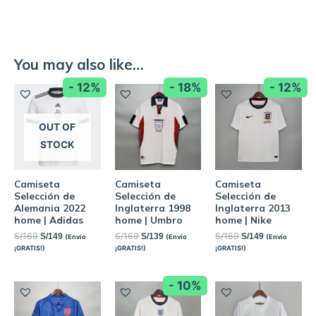
You may also like…
- 12%
- 18%
- 12%
OUT OF
STOCK
Camiseta
Camiseta
Camiseta
Selección de
Selección de
Selección de
Alemania 2022
Inglaterra 1998
Inglaterra 2013
home | Adidas
home | Umbro
home | Nike
S/
169
S/
169
S/
169
S/
149
S/
139
S/
149
(Envío
(Envío
(Envío
¡GRATIS!)
¡GRATIS!)
¡GRATIS!)
- 10%