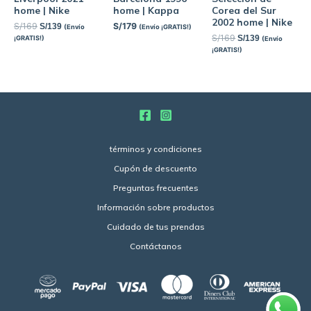
home | Nike
home | Kappa
Corea del Sur
2002 home | Nike
S/
169
S/
179
S/
139
(Envío
(Envío ¡GRATIS!)
S/
169
S/
139
¡GRATIS!)
(Envío
¡GRATIS!)
términos y condiciones
Cupón de descuento
Preguntas frecuentes
Información sobre productos
Cuidado de tus prendas
Contáctanos