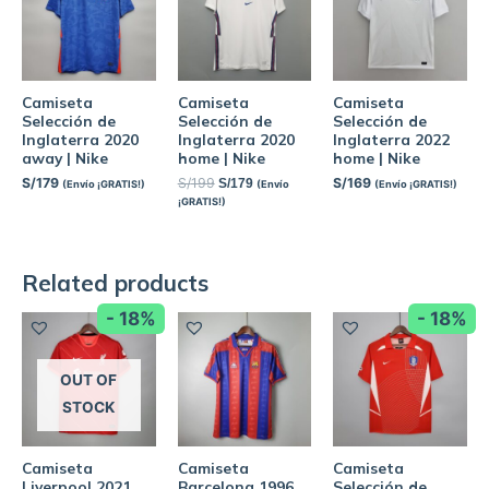
Camiseta
Camiseta
Camiseta
Selección de
Selección de
Selección de
Inglaterra 2020
Inglaterra 2020
Inglaterra 2022
away | Nike
home | Nike
home | Nike
S/
179
S/
199
S/
169
S/
179
(Envío ¡GRATIS!)
(Envío
(Envío ¡GRATIS!)
¡GRATIS!)
Related products
- 18%
- 18%
OUT OF
STOCK
Camiseta
Camiseta
Camiseta
Liverpool 2021
Barcelona 1996
Selección de