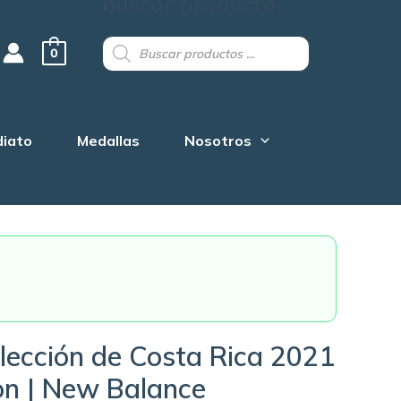
buscar producto
Products
search
0
diato
Medallas
Nosotros
lección de Costa Rica 2021
ion | New Balance