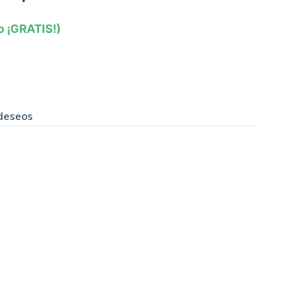
o ¡GRATIS!)
 deseos