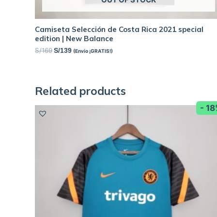
Camiseta Selección de Costa Rica 2021 special
edition | New Balance
S/
169
S/
139
(Envío ¡GRATIS!)
Related products
- 1