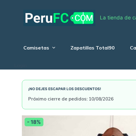
Skip
to
La tienda de c
content
Camisetas
Zapatillas Total90
Ca
Login
¡NO DEJES ESCAPAR LOS DESCUENTOS!
Próximo cierre de pedidos: 10/08/2026
- 18%