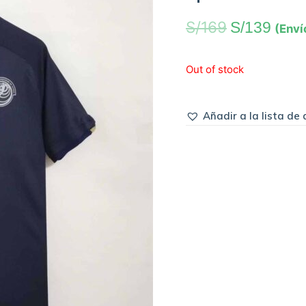
S/
169
S/
139
(Enví
Out of stock
Añadir a la lista de