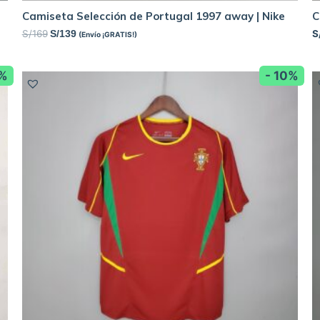
Camiseta Selección de Portugal 1997 away | Nike
C
S/
169
S
S/
139
(Envío ¡GRATIS!)
8%
- 10%