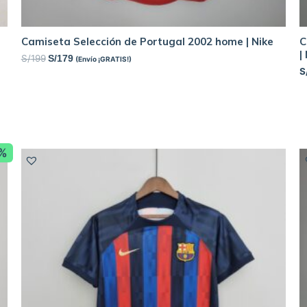
Camiseta Selección de Portugal 2002 home | Nike
C
|
S/
199
S/
179
(Envío ¡GRATIS!)
S
8%