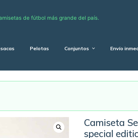
amisetas de fútbol más grande del país.
sacas
Pelotas
Conjuntos
Envío inme
Camiseta Se
special edit