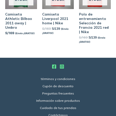
Camiseta
Camiseta
Polo de
Athletic Bilbao
Liverpool 2021
entrenamiento
2011 away |
home | Nike
Selección de
Umbro
Francia 2021 red
S/
169
S/
139
(Envío
| Nike
S/
169
¡GRATIS!)
(Envío ¡GRATIS!)
S/
169
S/
139
(Envío
¡GRATIS!)
términos y condiciones
Cupón de descuento
Preguntas frecuentes
Información sobre productos
Cuidado de tus prendas
Contáctanos