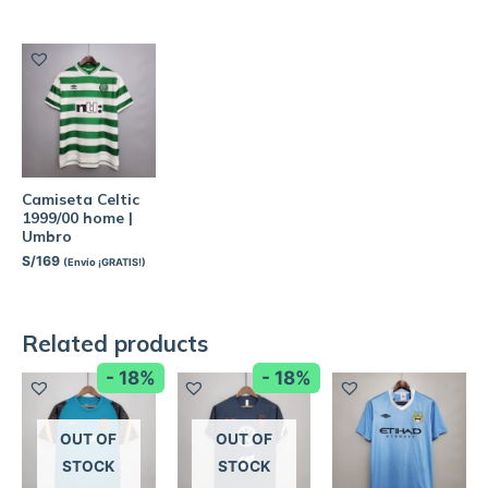
Camiseta Celtic
1999/00 home |
Umbro
S/
169
(Envío ¡GRATIS!)
Related products
- 18%
- 18%
OUT OF
OUT OF
STOCK
STOCK