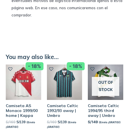
eventuales motivos de logística internacional ajenos a esta
página web. En ese caso, nos comunicaremos con el
comprador.
You may also like…
- 18%
- 18%
OUT OF
STOCK
Camiseta AS
Camiseta Celtic
Camiseta Celtic
Monaco 1999/00
1992/93 away |
1994/95 third
home | Kappa
Umbro
away | Umbro
S/
169
S/
169
S/
149
S/
139
S/
139
(Envío
(Envío
(Envío ¡GRATIS!)
¡GRATIS!)
¡GRATIS!)