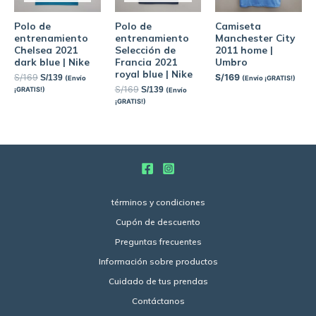
Polo de
Polo de
Camiseta
entrenamiento
entrenamiento
Manchester City
Chelsea 2021
Selección de
2011 home |
dark blue | Nike
Francia 2021
Umbro
royal blue | Nike
S/
169
S/
169
S/
139
(Envío
(Envío ¡GRATIS!)
S/
169
S/
139
¡GRATIS!)
(Envío
¡GRATIS!)
términos y condiciones
Cupón de descuento
Preguntas frecuentes
Información sobre productos
Cuidado de tus prendas
Contáctanos